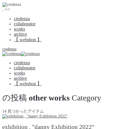
.
<<
credenza
collaborator
works
archive
【 webshop 】
credenza
credenza
collaborator
works
archive
【 webshop 】
の投稿
other works
Category
14 見つかったアイテム
exhibition , ”danny Exhibition 2022“