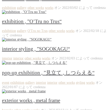
exhibition
gallery
other works
works
オン
2022/03/02
によって
credenza
exhibition , ”O’Tru no Trus“
exhibition
gallery
O'Tru no Trus
other works
works
オン
2022/02/18
によ
って
credenza
interior styling , ”SOGOKAGU“
interior
interior
other works
works
オン
2022/02/03
によって
credenza
pop-up exhibition , ”見立て , しつらえる“
event
exhibition
gallery
interior
interior
other works
styling
works
オン
2022/01/07
によって
credenza
exterior works , metal frame