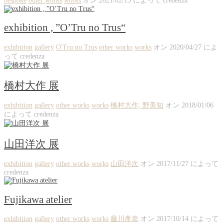
bespoke
other works
works
オン
2021/02/13
によって
credenza
exhibition , ”O’Tru no Trus“
exhibition
gallery
O'Tru no Trus
other works
works
オン
2020/04/27
によ
って
credenza
橋村大作 展
exhibition
gallery
other works
works
橋村大作, 野美知
オン
2018/01/06
によって
credenza
山田洋次 展
exhibition
gallery
other works
works
山田洋次
オン
2017/11/27
によって
credenza
Fujikawa atelier
exhibition
gallery
other works
works
藤川孝幸
オン
2017/10/14
によって