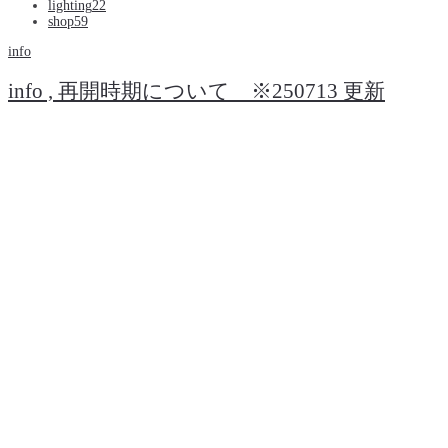
lighting
22
shop
59
info
info , 再開時期について ※250713 更新