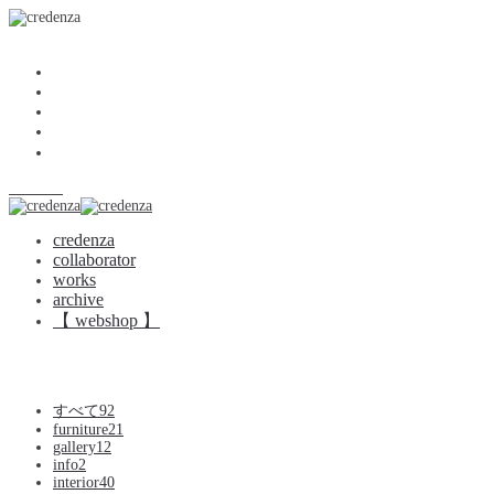
.
<<
credenza
collaborator
works
archive
【 webshop 】
credenza
credenza
collaborator
works
archive
【 webshop 】
すべて
92
furniture
21
gallery
12
info
2
interior
40