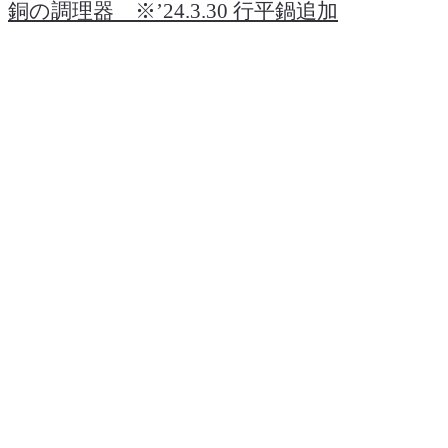
銅の調理器 ※’24.3.30 行平鍋追加