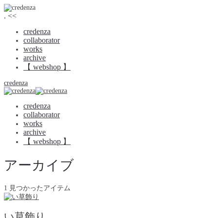
.
<<
credenza
collaborator
works
archive
【 webshop 】
credenza
credenza
collaborator
works
archive
【 webshop 】
アーカイブ
1 見つかったアイテム
い草飾り