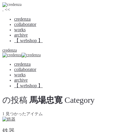
.
<<
credenza
collaborator
works
archive
【 webshop 】
credenza
credenza
collaborator
works
archive
【 webshop 】
の投稿
馬場忠寛
Category
1 見つかったアイテム
鉄器