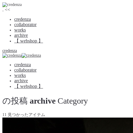
.
<<
credenza
collaborator
works
archive
【 webshop 】
credenza
credenza
collaborator
works
archive
【 webshop 】
の投稿
archive
Category
11 見つかったアイテム