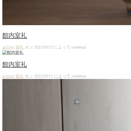
館内室礼
archive
室礼
オン
2021/03/13
によって
credenza
館内室礼
archive
室礼
オン
2021/03/11
によって
credenza