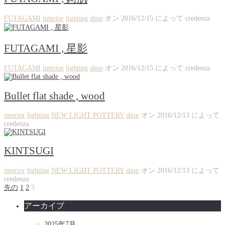
FUTAGAMI
interior
lighting
shop
オン
2016/12/15
によって
credenza
FUTAGAMI , 星影
FUTAGAMI
interior
lighting
shop
オン
2016/12/15
によって
credenza
Bullet flat shade , wood
interior
lighting
NEW LIGHT POTTERY
shop
オン
2016/12/13
によって
credenza
KINTSUGI
interior
lighting
NEW LIGHT POTTERY
shop
オン
2016/12/13
によって
credenza
先の
1
2
3
アーカイブ
2025年7月