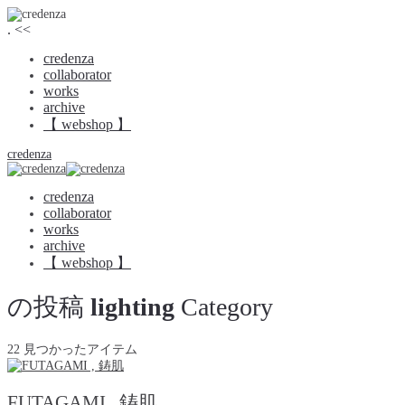
.
<<
credenza
collaborator
works
archive
【 webshop 】
credenza
credenza
collaborator
works
archive
【 webshop 】
の投稿
lighting
Category
22 見つかったアイテム
FUTAGAMI , 鋳肌