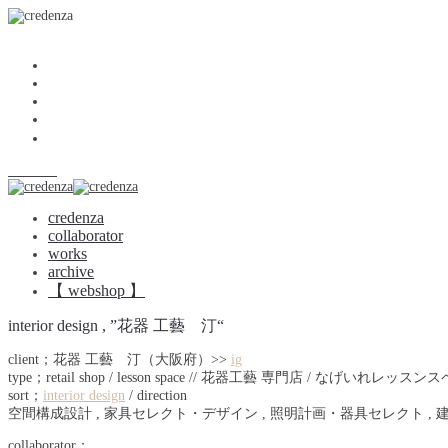
.
<<
credenza
collaborator
works
archive
【 webshop 】
credenza
credenza
collaborator
works
archive
【 webshop 】
interior design , ”花器 工藝 汀“
client；花器 工藝 汀（大阪府）>>
ig
type；retail shop / lesson space // 花器工藝 専門店 / なげいれレッス
sort；
interior design
/ direction
空間構成設計 , 家具セレクト・デザイン , 照明計画・器具セレクト ,
collaborator；