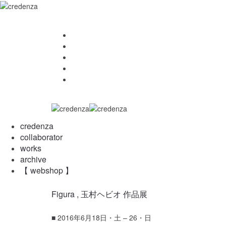
.
<<
credenza
collaborator
works
archive
【 webshop 】
credenza
credenza
collaborator
works
archive
【 webshop 】
Figura , 玉村ヘビオ 作品展
■ 2016年6月18日・土 – 26・日